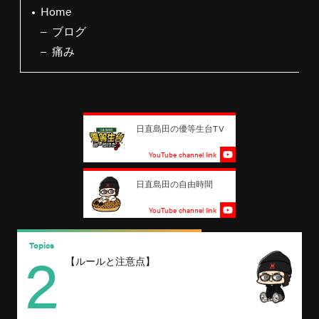
Home
ブログ
痛み
日直島田の優等生台TV
YouTube channel link
日直島田の自由時間
YouTube channel link
2
Topics
T
【ルールと注意点】