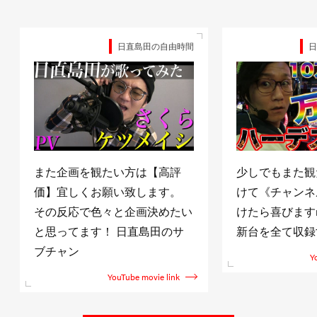
日直島田の自由時間
日
また企画を観たい方は【高評
少しでもまた観
価】宜しくお願い致します。
けて《チャンネ
その反応で色々と企画決めたい
けたら喜びますm(
と思ってます！ 日直島田のサ
新台を全て収録
ブチャン
Y
YouTube movie link