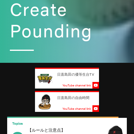
Create
Pounding
日直島田の優等生台TV
YouTube channel link
日直島田の自由時間
YouTube channel link
Topics
T
日直島田の8月スケジュール