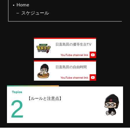
Home
スケジュール
日直島田の優等生台TV
YouTube channel link
日直島田の自由時間
YouTube channel link
2
Topics
T
【ルールと注意点】