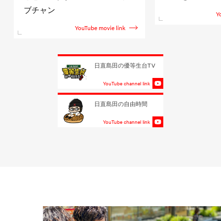
ブチャン
Y
YouTube movie link
日直島田の優等生台TV
YouTube channel link
日直島田の自由時間
YouTube channel link