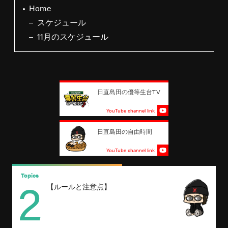
Home
スケジュール
11月のスケジュール
日直島田の優等生台TV
YouTube channel link
日直島田の自由時間
YouTube channel link
2
Topics
T
【ルールと注意点】