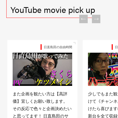
YouTube movie pick up
日直島田の自由時間
日
また企画を観たい方は【高評
少しでもまた観
価】宜しくお願い致します。
けて《チャンネ
その反応で色々と企画決めたい
けたら喜びますm(
と思ってます！ 日直島田のサ
新台を全て収録