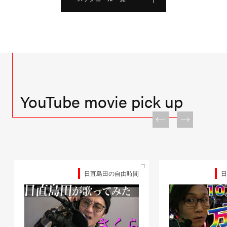
YouTube movie pick up
日直島田の自由時間
日