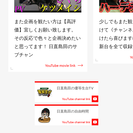
また企画を観たい方は【高評
少しでもまた観
価】宜しくお願い致します。
けて《チャンネ
その反応で色々と企画決めたい
けたら喜びますm(
と思ってます！ 日直島田のサ
新台を全て収録
ブチャン
Y
YouTube movie link
日直島田の優等生台TV
YouTube channel link
日直島田の自由時間
YouTube channel link