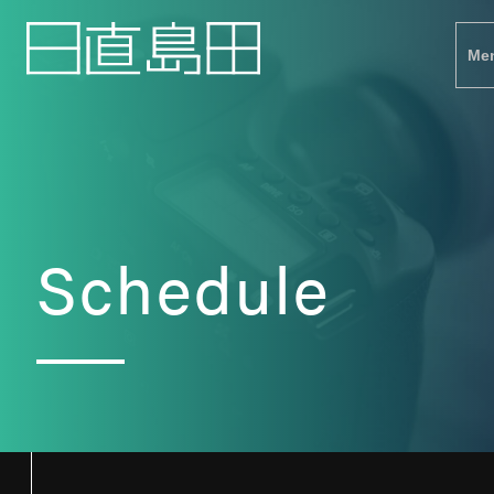
Me
Schedule