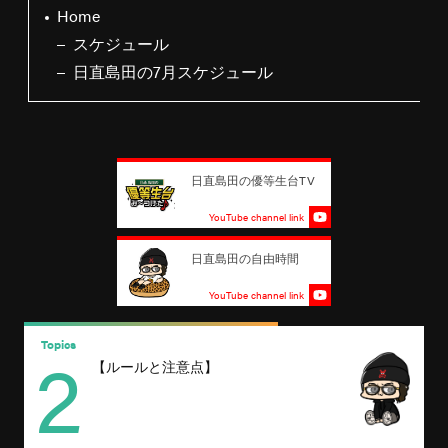
Home
スケジュール
日直島田の7月スケジュール
日直島田の優等生台TV
YouTube channel link
日直島田の自由時間
YouTube channel link
2
Topics
T
【ルールと注意点】