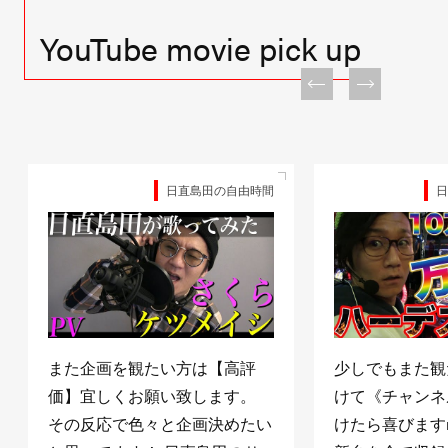
YouTube movie pick up
日直島田の自由時間
日
また企画を観たい方は【高評
少しでもまた観
価】宜しくお願い致します。
けて《チャンネ
その反応で色々と企画決めたい
けたら喜びますm(