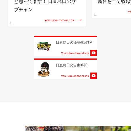
と思ってます！ 日直島田のサ
新台を全て収録
ブチャン
Y
YouTube movie link
日直島田の優等生台TV
YouTube channel link
日直島田の自由時間
YouTube channel link