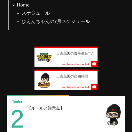
Home
スケジュール
ぴえんちゃんの7月スケジュール
日直島田の優等生台TV
YouTube channel link
日直島田の自由時間
YouTube channel link
2
Topics
T
【ルールと注意点】