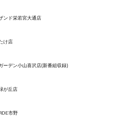
ザンド栄若宮大通店
たけ店
ガーデン小山喜沢店(新番組収録)
緑が丘店
ORDE市野