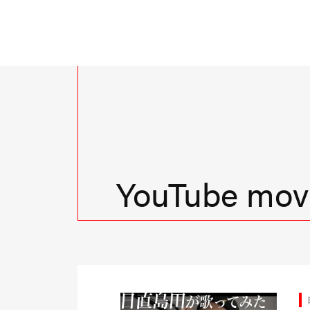
YouTube movi
台TV