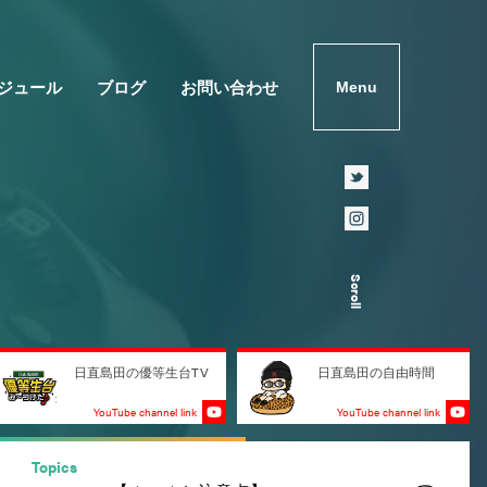
ジュール
ブログ
お問い合わせ
Menu
Scroll
日直島田の優等生台TV
日直島田の自由時間
YouTube channel link
YouTube channel link
Topics