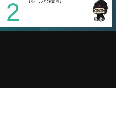
2
【ルールと注意点】