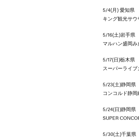
5/4(月) 愛知県
キング観光サウ
5/16(土)岩手県
マルハン盛岡み
5/17(日)栃木県
スーパーライブ
5/23(土)静岡県
コンコルド静岡
5/24(日)静岡県
SUPER CONC
5/30(土)千葉県