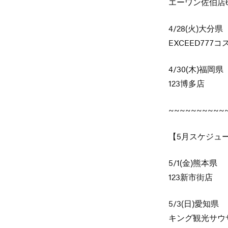
エーワン佐伯店6
4/28(火)大分県
EXCEED777
4/30(木)福岡県
123博多店
~~~~~~~~~~
【5月スケジュ
5/1(金)熊本県
123新市街店
5/3(日)愛知県
キング観光サウ