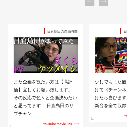
日直島田の自由時間
日
また企画を観たい方は【高評
少しでもまた観
価】宜しくお願い致します。
けて《チャンネ
その反応で色々と企画決めたい
けたら喜びますm(
と思ってます！ 日直島田のサ
新台を全て収録
ブチャン
Y
YouTube movie link