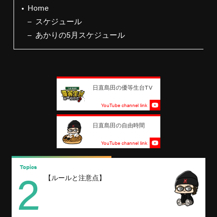
Home
スケジュール
あかりの5月スケジュール
日直島田の優等生台TV
YouTube channel link
日直島田の自由時間
YouTube channel link
2
Topics
T
【ルールと注意点】