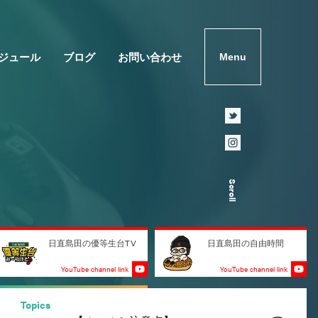
ジュール
ブログ
お問い合わせ
Menu
Scroll
日直島田の優等生台TV
日直島田の自由時間
YouTube channel link
YouTube channel link
Topics