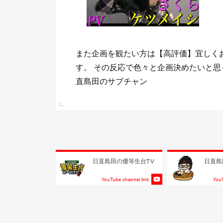
装し
また企画を観たい方は【高評価】宜しく
ら
す。 その反応で色々と企画決めたいと思
直島田のサブチャン
e link
日直島田の優等生台TV
日直島
YouTube channel link
YouT