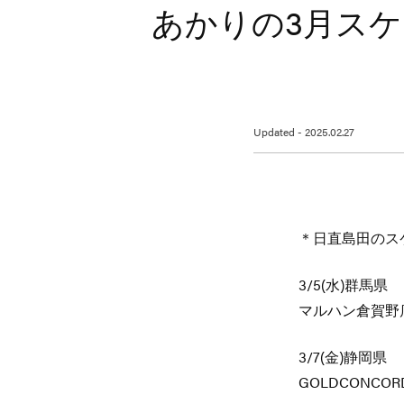
あかりの3月ス
Updated - 2025.02.27
＊日直島田のス
3/5(水)群馬県
マルハン倉賀野
3/7(金)静岡県
GOLDCONCO