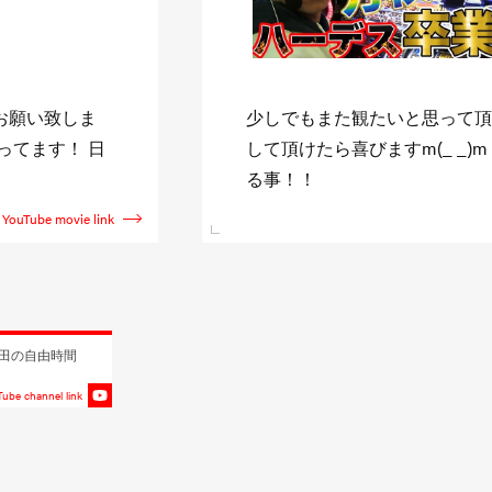
お願い致しま
少しでもまた観たいと思って頂
ってます！ 日
して頂けたら喜びますm(_ _)
る事！！
YouTube movie link
田の自由時間
ube channel link