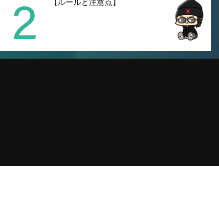
2
【ルールと注意点】