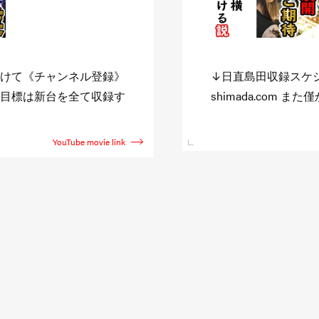
けて《チャンネル登録》
↓日直島田収録スケジュール
m 目標は新台を全て収録す
shimada.com 
YouTube movie link