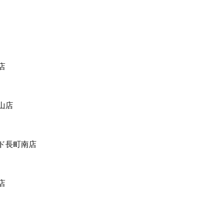
店
山店
ド長町南店
店