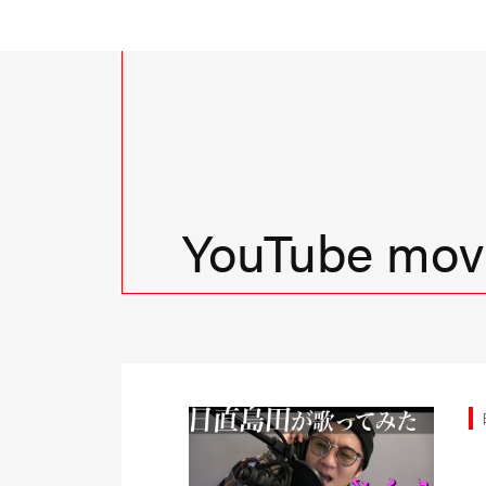
YouTube movi
台TV