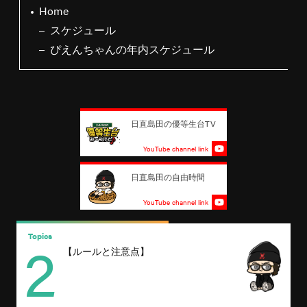
Home
スケジュール
ぴえんちゃんの年内スケジュール
日直島田の優等生台TV
YouTube channel link
日直島田の自由時間
YouTube channel link
2
Topics
T
【ルールと注意点】