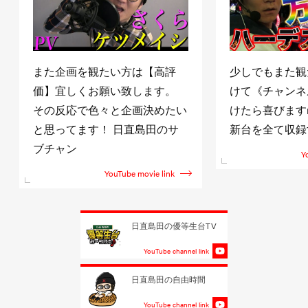
また企画を観たい方は【高評
少しでもまた観
価】宜しくお願い致します。
けて《チャンネ
その反応で色々と企画決めたい
けたら喜びますm(
と思ってます！ 日直島田のサ
新台を全て収録
ブチャン
Y
YouTube movie link
日直島田の優等生台TV
YouTube channel link
日直島田の自由時間
YouTube channel link