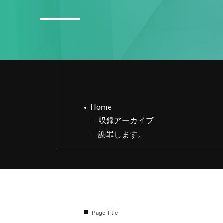
3
日直島田の8月スケジュール
Home
収録アーカイブ
謝罪します。