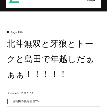
北斗無双と牙狼とトー
クと島田で年越しだぁ
ぁぁ！！！！！
Updated - 2022.01.05
日直島田の優等生台TV