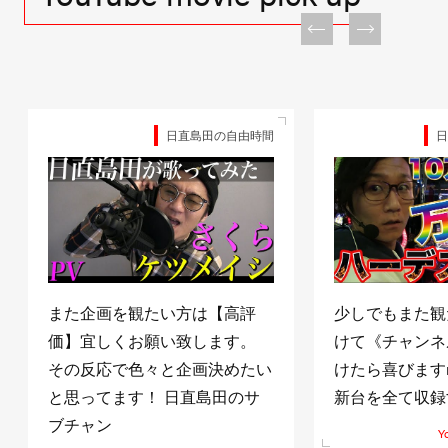
日直島田の自由時間
日
また企画を観たい方は【高評
少しでもまた観
価】宜しくお願い致します。
けて《チャンネ
その反応で色々と企画決めたい
けたら喜びますm(
と思ってます！ 日直島田のサ
新台を全て収録
ブチャン
Y