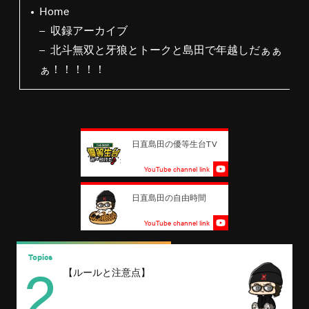
Home
収録アーカイブ
北斗無双と牙狼とトークと島田で年越しだぁぁ
ぁ！！！！！
日直島田の優等生台TV
YouTube channel link
日直島田の自由時間
YouTube channel link
2
Topics
T
【ルールと注意点】