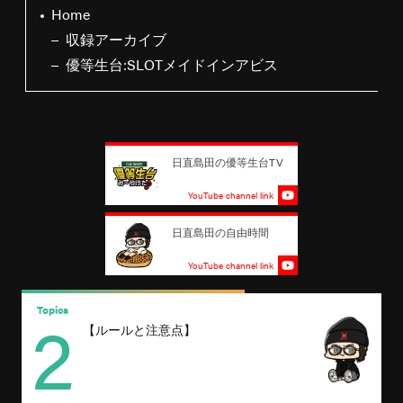
Home
収録アーカイブ
優等生台:SLOTメイドインアビス
日直島田の優等生台TV
YouTube channel link
日直島田の自由時間
YouTube channel link
2
Topics
T
【ルールと注意点】