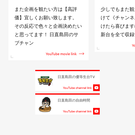
また企画を観たい方は【高評
少しでもまた観
価】宜しくお願い致します。
けて《チャンネ
その反応で色々と企画決めたい
けたら喜びますm(
と思ってます！ 日直島田のサ
新台を全て収録
ブチャン
Y
YouTube movie link
日直島田の優等生台TV
YouTube channel link
日直島田の自由時間
YouTube channel link