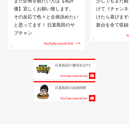
また企画を観たい方は【高評
少しでもまた観
価】宜しくお願い致します。
けて《チャンネ
その反応で色々と企画決めたい
けたら喜びますm(
と思ってます！ 日直島田のサ
新台を全て収録
ブチャン
Y
YouTube movie link
日直島田の優等生台TV
YouTube channel link
日直島田の自由時間
YouTube channel link