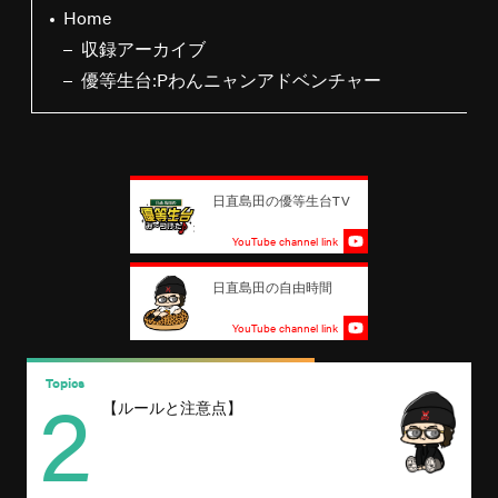
Home
収録アーカイブ
優等生台:Pわんニャンアドベンチャー
日直島田の優等生台TV
YouTube channel link
日直島田の自由時間
YouTube channel link
2
Topics
T
【ルールと注意点】