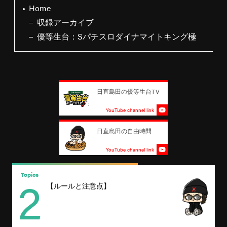
Home
収録アーカイブ
優等生台：Sパチスロダイナマイトキング極
日直島田の優等生台TV
YouTube channel link
日直島田の自由時間
YouTube channel link
2
Topics
T
【ルールと注意点】