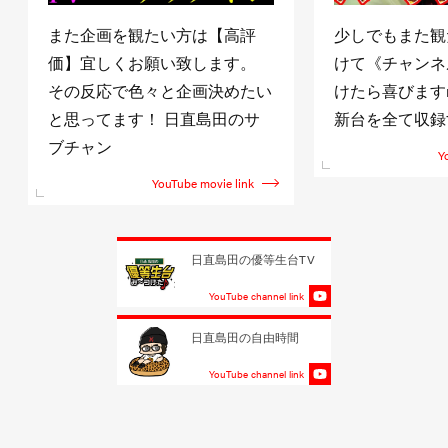
また企画を観たい方は【高評
少しでもまた観
価】宜しくお願い致します。
けて《チャンネ
その反応で色々と企画決めたい
けたら喜びますm(
と思ってます！ 日直島田のサ
新台を全て収録
ブチャン
Y
YouTube movie link
日直島田の優等生台TV
YouTube channel link
日直島田の自由時間
YouTube channel link