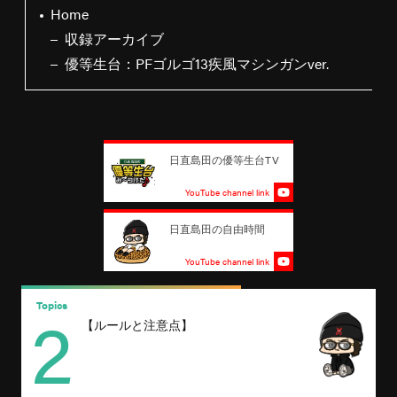
Home
収録アーカイブ
優等生台：PFゴルゴ13疾風マシンガンver.
日直島田の優等生台TV
YouTube channel link
日直島田の自由時間
YouTube channel link
2
Topics
T
【ルールと注意点】