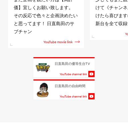
価】宜しくお願い致します。
けて《チャンネ
その反応で色々と企画決めたい
けたら喜びますm(
と思ってます！ 日直島田のサ
新台を全て収録
ブチャン
Y
YouTube movie link
日直島田の優等生台TV
YouTube channel link
日直島田の自由時間
YouTube channel link