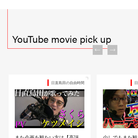
YouTube movie pick up
日直島田の自由時間
日
また企画を観たい方は【高評
少しでもまた観