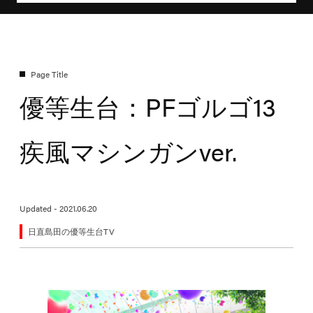
優等生台：PFゴルゴ13
疾風マシンガンver.
Updated - 2021.06.20
日直島田の優等生台TV