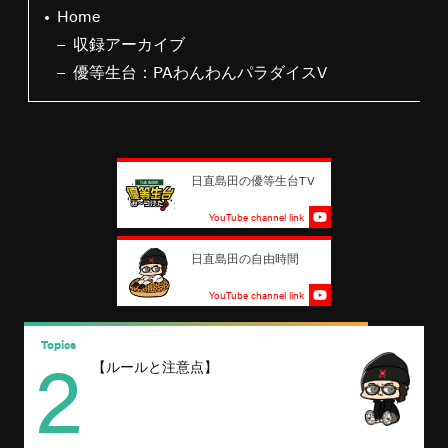
Home
収録アーカイブ
優等生台：PAわんわんパラダイスV
日直島田の優等生台TV
YouTube channel link
日直島田の自由時間
YouTube channel link
2
Topics
T
【ルールと注意点】