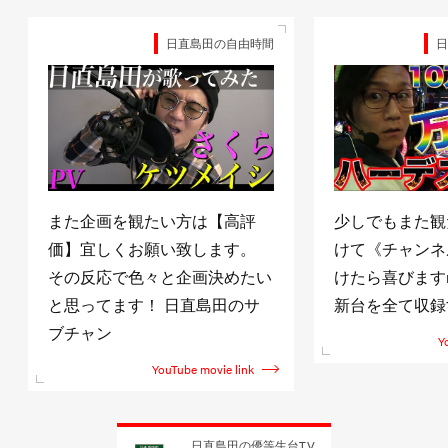
田の自由時間
日直島田の優等生台TV
【高評
少しでもまた観たいと思って頂
↓日
ます。
けて《チャンネル登録》して頂
http:
決めたい
けたら喜びますm(_ _)m 目標は
また
島田のサ
新台を全て収録する事！！
頂け
YouTube movie link
vie link
日直島田の優等生台TV