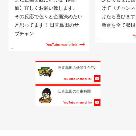
価】宜しくお願い致します。
けて《チャンネ
その反応で色々と企画決めたい
けたら喜びますm(
と思ってます！ 日直島田のサ
新台を全て収録
ブチャン
Y
YouTube movie link
日直島田の優等生台TV
YouTube channel link
日直島田の自由時間
YouTube channel link