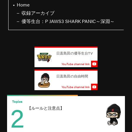
Home
収録アーカイブ
優等生台：P JAWS3 SHARK PANIC～深淵～
日直島田の優等生台TV
YouTube channel link
日直島田の自由時間
YouTube channel link
2
Topics
T
【ルールと注意点】