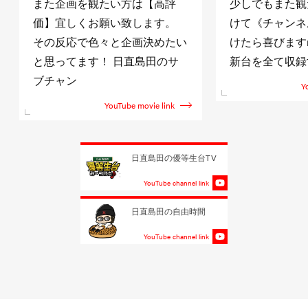
また企画を観たい方は【高評
少しでもまた観
価】宜しくお願い致します。
けて《チャンネ
その反応で色々と企画決めたい
けたら喜びますm(
と思ってます！ 日直島田のサ
新台を全て収録
ブチャン
Y
YouTube movie link
日直島田の優等生台TV
YouTube channel link
日直島田の自由時間
YouTube channel link