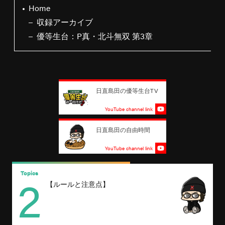
Home
収録アーカイブ
優等生台：P真・北斗無双 第3章
日直島田の優等生台TV
YouTube channel link
日直島田の自由時間
YouTube channel link
2
Topics
T
【ルールと注意点】