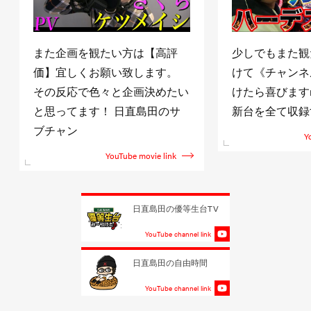
また企画を観たい方は【高評
少しでもまた観
価】宜しくお願い致します。
けて《チャンネ
その反応で色々と企画決めたい
けたら喜びますm(
と思ってます！ 日直島田のサ
新台を全て収録
ブチャン
Y
YouTube movie link
日直島田の優等生台TV
YouTube channel link
日直島田の自由時間
YouTube channel link