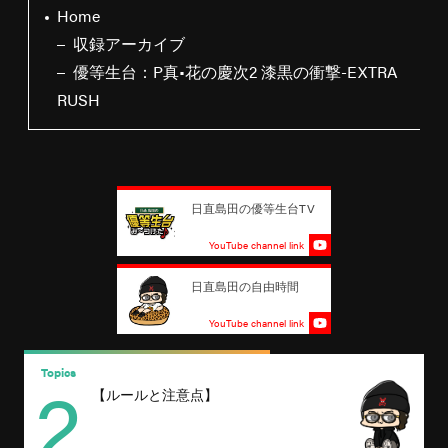
Home
収録アーカイブ
優等生台：P真•花の慶次2 漆黒の衝撃-EXTRA
RUSH
日直島田の優等生台TV
YouTube channel link
日直島田の自由時間
YouTube channel link
2
Topics
T
【ルールと注意点】