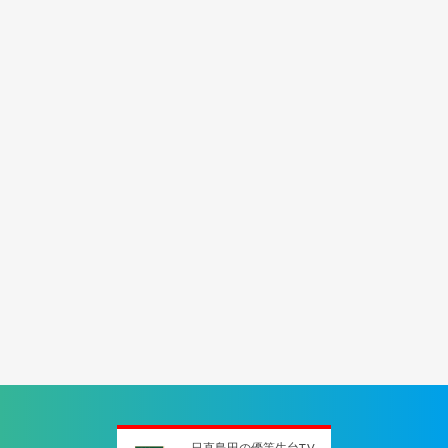
日直島田の優等生台TV