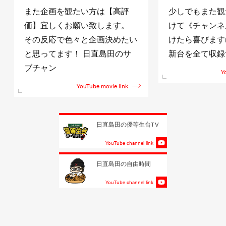
【高評
少しでもまた観たいと思って頂
↓日
ます。
けて《チャンネル登録》して頂
http:
決めたい
けたら喜びますm(_ _)m 目標は
また
島田のサ
新台を全て収録する事！！
頂け
YouTube movie link
vie link
日直島田の優等生台TV
YouTube channel link
日直島田の自由時間
YouTube channel link