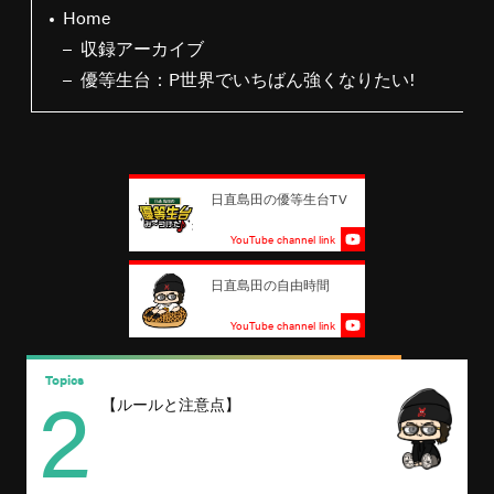
Home
収録アーカイブ
優等生台：P世界でいちばん強くなりたい!
日直島田の優等生台TV
YouTube channel link
日直島田の自由時間
YouTube channel link
2
Topics
T
【ルールと注意点】