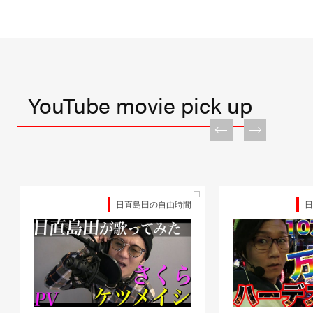
YouTube movie pick up
田の自由時間
日直島田の優等生台TV