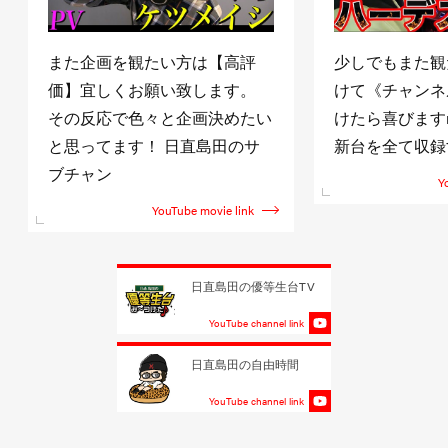
また企画を観たい方は【高評
少しでもまた観
価】宜しくお願い致します。
けて《チャンネ
その反応で色々と企画決めたい
けたら喜びますm(
と思ってます！ 日直島田のサ
新台を全て収録
ブチャン
Y
YouTube movie link
日直島田の優等生台TV
YouTube channel link
日直島田の自由時間
YouTube channel link