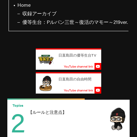
Home
収録アーカイブ
優等生台：Pルパン三世～復活のマモー～219ver.
日直島田の優等生台TV
YouTube channel link
日直島田の自由時間
YouTube channel link
2
Topics
T
【ルールと注意点】