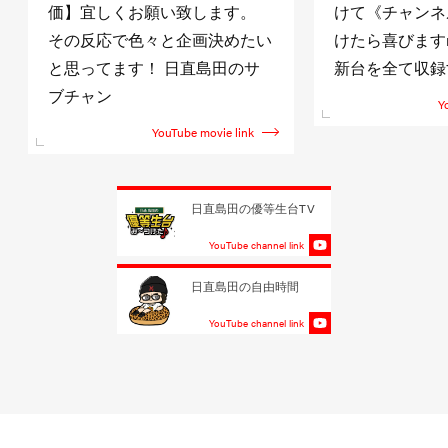
価】宜しくお願い致します。
けて《チャンネ
その反応で色々と企画決めたい
けたら喜びますm(
と思ってます！ 日直島田のサ
新台を全て収録
ブチャン
Y
YouTube movie link
日直島田の優等生台TV
YouTube channel link
日直島田の自由時間
YouTube channel link