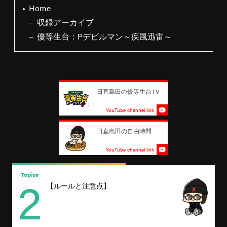
Home
収録アーカイブ
優等生台：Pデビルマン～疾風迅雷～
日直島田の優等生台TV
YouTube channel link
日直島田の自由時間
YouTube channel link
2
Topics
T
【ルールと注意点】