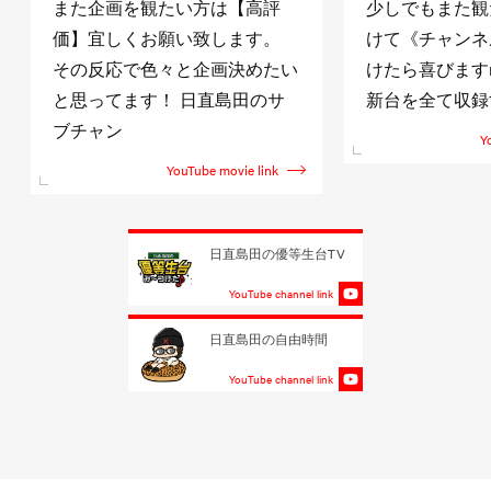
また企画を観たい方は【高評
少しでもまた観
価】宜しくお願い致します。
けて《チャンネ
その反応で色々と企画決めたい
けたら喜びますm(
と思ってます！ 日直島田のサ
新台を全て収録
ブチャン
Y
YouTube movie link
日直島田の優等生台TV
YouTube channel link
日直島田の自由時間
YouTube channel link