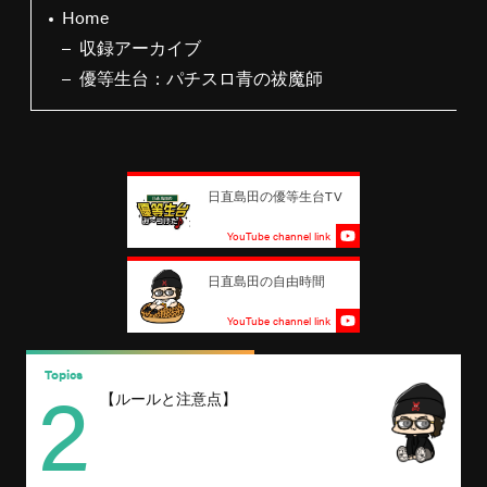
Home
収録アーカイブ
優等生台：パチスロ青の祓魔師
日直島田の優等生台TV
YouTube channel link
日直島田の自由時間
YouTube channel link
2
Topics
T
【ルールと注意点】