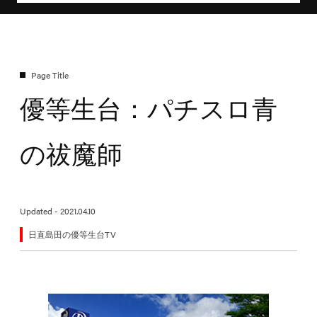
優等生台：パチスロ青
の祓魔師
Updated - 2021.04.10
日直島田の優等生台TV