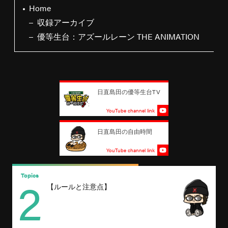
Home
収録アーカイブ
優等生台：アズールレーン THE ANIMATION
日直島田の優等生台TV
YouTube channel link
日直島田の自由時間
YouTube channel link
2
Topics
T
【ルールと注意点】