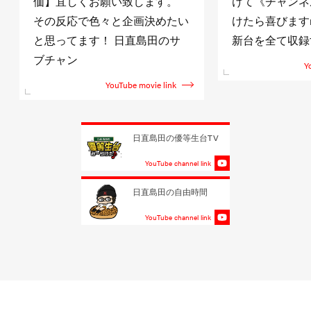
価】宜しくお願い致します。
けて《チャンネ
その反応で色々と企画決めたい
けたら喜びますm(
と思ってます！ 日直島田のサ
新台を全て収録
ブチャン
Y
YouTube movie link
日直島田の優等生台TV
YouTube channel link
日直島田の自由時間
YouTube channel link