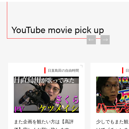
YouTube movie pick up
日直島田の自由時間
日
また企画を観たい方は【高評
少しでもまた観