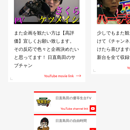
また企画を観たい方は【高評
少しでもまた観
価】宜しくお願い致します。
けて《チャンネ
その反応で色々と企画決めたい
けたら喜びますm(
と思ってます！ 日直島田のサ
新台を全て収録
ブチャン
Y
YouTube movie link
日直島田の優等生台TV
YouTube channel link
日直島田の自由時間