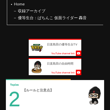
Home
収録アーカイブ
優等生台：ぱちんこ 仮面ライダー 轟音
日直島田の優等生台TV
YouTube channel link
日直島田の自由時間
YouTube channel link
2
Topics
T
【ルールと注意点】