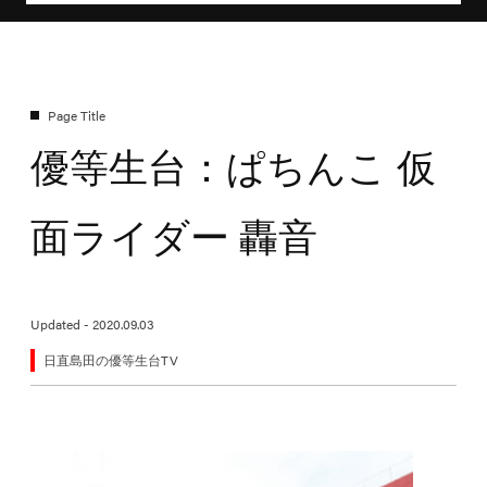
優等生台：ぱちんこ 仮
面ライダー 轟音
Updated - 2020.09.03
日直島田の優等生台TV