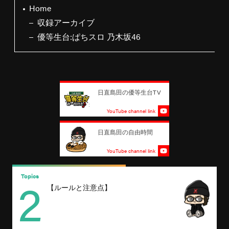
Home
収録アーカイブ
優等生台:ぱちスロ 乃木坂46
日直島田の優等生台TV
YouTube channel link
日直島田の自由時間
YouTube channel link
2
Topics
T
【ルールと注意点】