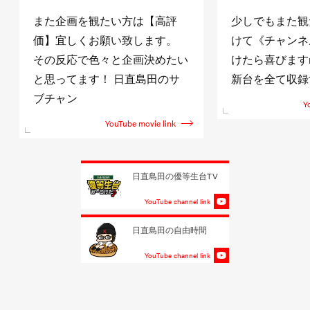
また企画を観たい方は【高評
少しでもまた観
価】宜しくお願い致します。
けて《チャンネ
その反応で色々と企画決めたい
けたら喜びますm(
と思ってます！ 日直島田のサ
新台を全て収録
ブチャン
Y
YouTube movie link
日直島田の優等生台TV
YouTube channel link
日直島田の自由時間
YouTube channel link