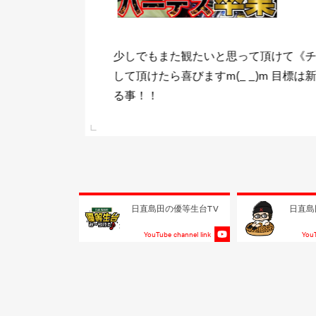
ま
少しでもまた観たいと思って頂けて《チ
 日
して頂けたら喜びますm(_ _)m 目標は
る事！！
e link
日直島田の優等生台TV
日直島
YouTube channel link
YouT