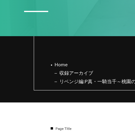
1
収録の依頼・番組出演・取材や
YouTubeについて・その他お問い合
わせなどお気軽ご連絡くだ
Home
収録アーカイブ
リベンジ編:P真・一騎当千～桃園