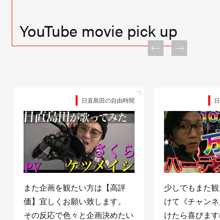
YouTube movie pick up
日直島田の自由時間
日
また企画を観たい方は【高評
少しでもまた観
価】宜しくお願い致します。
けて《チャンネ
その反応で色々と企画決めたい
けたら喜びますm(