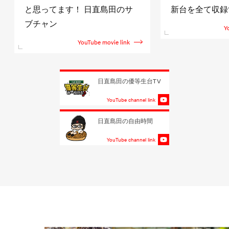
と思ってます！ 日直島田のサ
新台を全て収録
ブチャン
Y
YouTube movie link
日直島田の優等生台TV
YouTube channel link
日直島田の自由時間
YouTube channel link