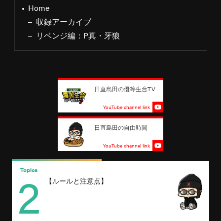
Home
収録アーカイブ
リベンジ編：P真・牙狼
日直島田の優等生台TV
YouTube channel link
日直島田の自由時間
YouTube channel link
2
Topics
T
【ルールと注意点】