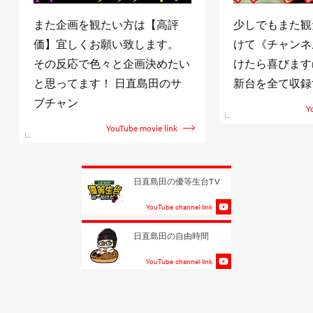
また企画を観たい方は【高評
少しでもまた観
価】宜しくお願い致します。
けて《チャンネ
その反応で色々と企画決めたい
けたら喜びますm(
と思ってます！ 日直島田のサ
新台を全て収録
ブチャン
Y
YouTube movie link
日直島田の優等生台TV
YouTube channel link
日直島田の自由時間
YouTube channel link