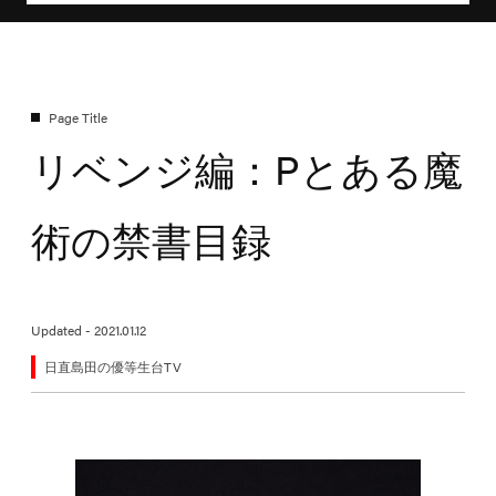
リベンジ編：Pとある魔
術の禁書目録
Updated - 2021.01.12
日直島田の優等生台TV