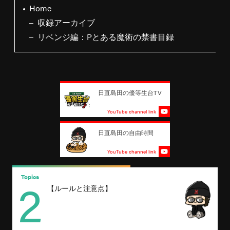
Home
収録アーカイブ
リベンジ編：Pとある魔術の禁書目録
日直島田の優等生台TV
YouTube channel link
日直島田の自由時間
YouTube channel link
2
Topics
T
【ルールと注意点】