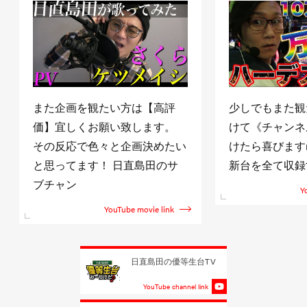
また企画を観たい方は【高評
少しでもまた観
価】宜しくお願い致します。
けて《チャンネ
その反応で色々と企画決めたい
けたら喜びますm(
と思ってます！ 日直島田のサ
新台を全て収録
ブチャン
Y
YouTube movie link
日直島田の優等生台TV
YouTube channel link