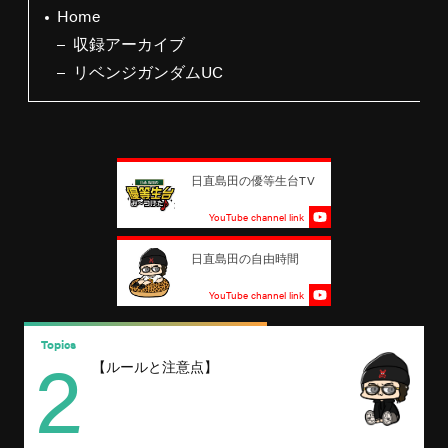
Home
収録アーカイブ
リベンジガンダムUC
日直島田の優等生台TV
YouTube channel link
日直島田の自由時間
YouTube channel link
2
Topics
T
【ルールと注意点】