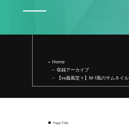
3
日直島田の8月スケジュール
Home
収録アーカイブ
【vs義風堂々】M-1風のサムネイ