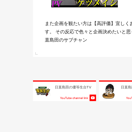
ま
少しでもまた観たいと思って頂けて《チ
 日
して頂けたら喜びますm(_ _)m 目標は
る事！！
e link
日直島田の優等生台TV
日直島
YouTube channel link
YouT