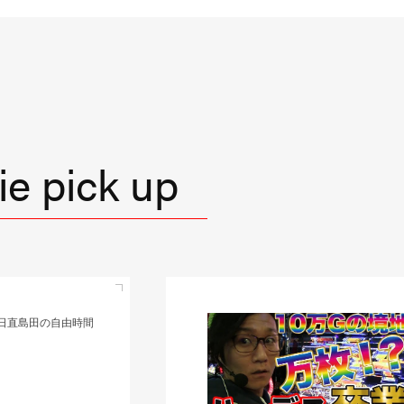
e pick up
直島田の優等生台TV