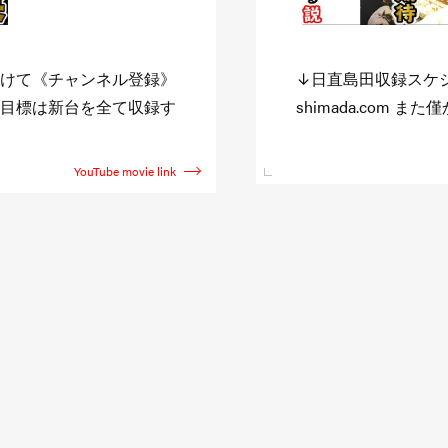
//niccyoku-
また企画を観たい方
でも観たいと思って頂け
す。 その反応で色々
直島田のサブチャン
YouTube movie link