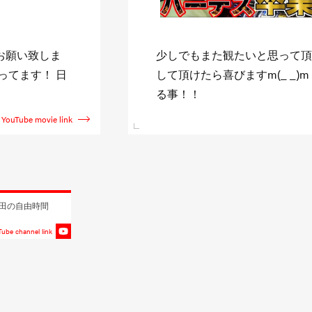
ャンネル登録》
↓日直島田収録スケジュール↓ http:
新台を全て収録す
shimada.com また僅かに
YouTube movie link
田の自由時間
ube channel link