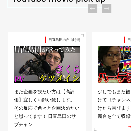
日直島田の自由時間
日
また企画を観たい方は【高評
少しでもまた観
価】宜しくお願い致します。
けて《チャンネ
その反応で色々と企画決めたい
けたら喜びますm(
と思ってます！ 日直島田のサ
新台を全て収録
ブチャン
Y