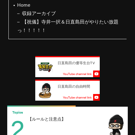
Home
収録アーカイブ
【祝儀】寺井一択＆日直島田がやりたい放題
っ！！！！！
日直島田の優等生台TV
YouTube channel link
日直島田の自由時間
YouTube channel link
2
Topics
T
【ルールと注意点】