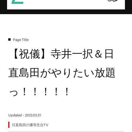
【祝儀】寺井一択＆日
直島田がやりたい放題
っ！！！！！
Updated - 2022.03.31
日直島田の優等生台TV