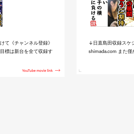
//niccyoku-
また企画を観たい方
でも観たいと思って頂け
す。 その反応で色々
直島田のサブチャン
YouTube movie link