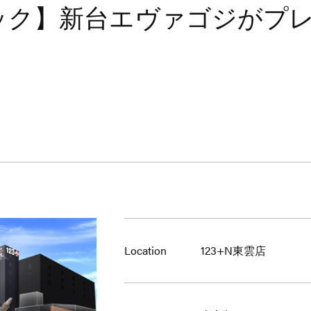
ック】新台エヴァゴジがプ
Location
123+N東雲店