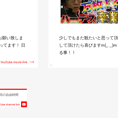
ャンネル登録》
↓日直島田収録スケジュール↓ http:
新台を全て収録す
shimada.com また僅かに
YouTube movie link
田の自由時間
ube channel link