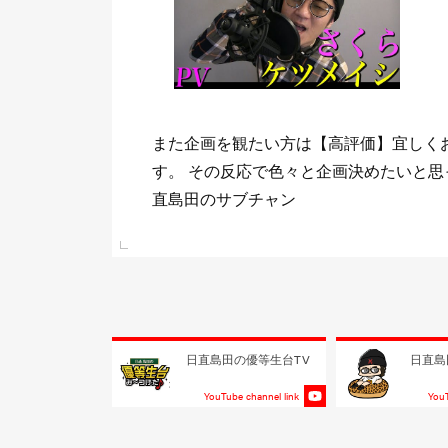
ま
少しでもまた観たいと思って頂けて《チ
 日
して頂けたら喜びますm(_ _)m 目標は
る事！！
e link
日直島田の優等生台TV
日直島
YouTube channel link
YouT