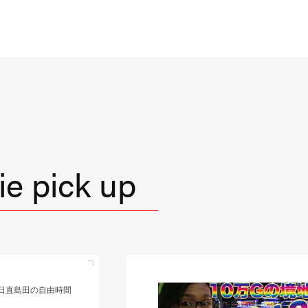
e pick up
直島田の優等生台TV