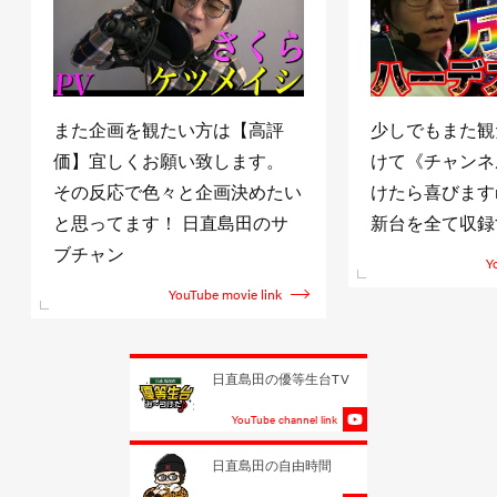
また企画を観たい方は【高評
少しでもまた観
価】宜しくお願い致します。
けて《チャンネ
その反応で色々と企画決めたい
けたら喜びますm(
と思ってます！ 日直島田のサ
新台を全て収録
ブチャン
Y
YouTube movie link
日直島田の優等生台TV
YouTube channel link
日直島田の自由時間