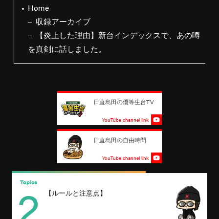
Home
収録アーカイブ
【炎上した理由】新台インデックスで、あの噂
を真剣に話しました。
日直島田の優等生台TV
YouTube channel link
日直島田の自由時間
YouTube channel link
2
Topics
T
【ルールと注意点】