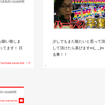
直島田の優等生台TV
ャンネル登録》
↓日直島田収録スケジュール↓ http:
新台を全て収録す
shimada.com また僅かに
YouTube movie link
田の自由時間
ube channel link