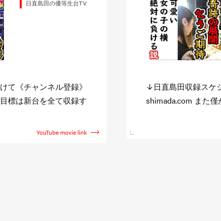
日直島田の優等生台TV
//niccyoku-
また企画を観たい方
でも観たいと思って頂け
す。 その反応で色々
直島田のサブチャン
YouTube movie link