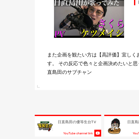
由時間
日
ま
少しでもまた観たいと思って頂けて《チ
 日
して頂けたら喜びますm(_ _)m 目標は
る事！！
e link
日直島田の優等生台TV
日直島
YouTube channel link
YouT