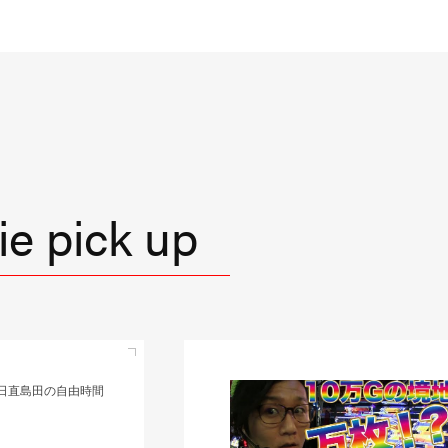
e pick up
直島田の優等生台TV