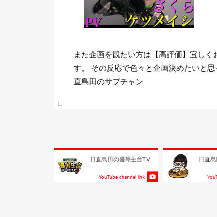
ま
少しでもまた観たいと思って頂けて《チ
 日
して頂けたら喜びますm(_ _)m 目標は
る事！！
e link
日直島田の優等生台TV
日直島
YouTube channel link
YouT