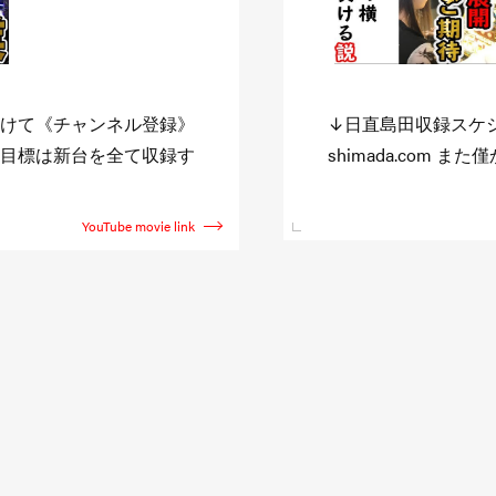
//niccyoku-
また企画を観たい方
でも観たいと思って頂け
す。 その反応で色々
直島田のサブチャン
YouTube movie link