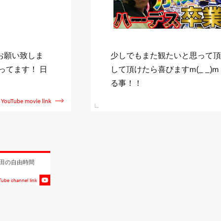
ャンネル登録》
↓日直島田収録スケジュール↓ http:
新台を全て収録す
shimada.com また僅かに
YouTube movie link
田の自由時間
ube channel link