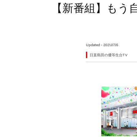
【新番組】もう
Updated - 2021.07.15
日直島田の優等生台TV