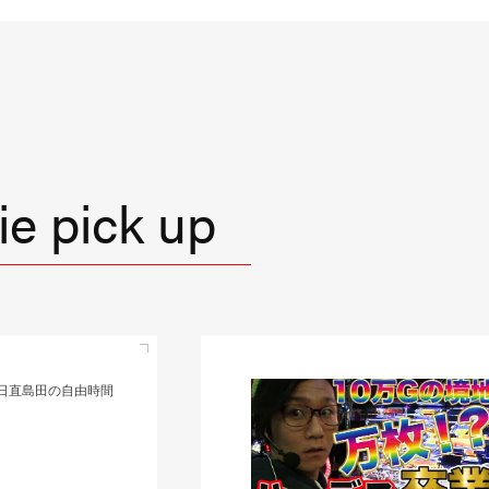
e pick up
直島田の優等生台TV