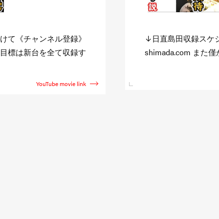
//niccyoku-
また企画を観たい方
でも観たいと思って頂け
す。 その反応で色々
直島田のサブチャン
YouTube movie link