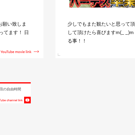
ャンネル登録》
↓日直島田収録スケジュール↓ http:
新台を全て収録す
shimada.com また僅かに
YouTube movie link
田の自由時間
ube channel link