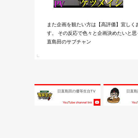
ま
少しでもまた観たいと思って頂けて《チ
 日
して頂けたら喜びますm(_ _)m 目標は
る事！！
e link
日直島田の優等生台TV
日直島
YouTube channel link
YouT