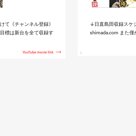
//niccyoku-
また企画を観たい方
でも観たいと思って頂け
す。 その反応で色々
直島田のサブチャン
YouTube movie link