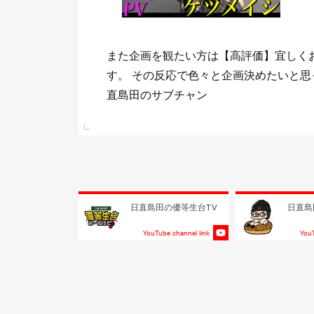
ま
少しでもまた観たいと思って頂けて《チ
 日
して頂けたら喜びますm(_ _)m 目標は
る事！！
e link
日直島田の優等生台TV
日直島
YouTube channel link
YouT