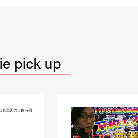
e pick up
直島田の優等生台TV