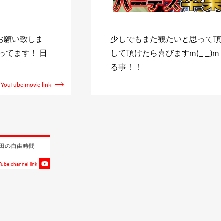
ャンネル登録》
↓日直島田収録スケジュール↓ http:
新台を全て収録す
shimada.com また僅かに
YouTube movie link
田の自由時間
ube channel link