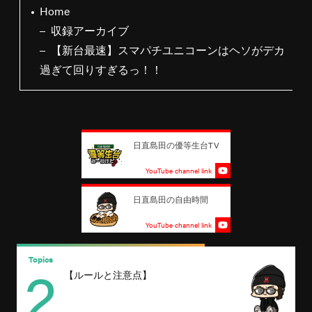
Home
収録アーカイブ
【新台最速】スマパチユニコーンはヘソがデカ
過ぎて回りすぎるっ！！
日直島田の優等生台TV
YouTube channel link
日直島田の自由時間
YouTube channel link
2
Topics
T
【ルールと注意点】