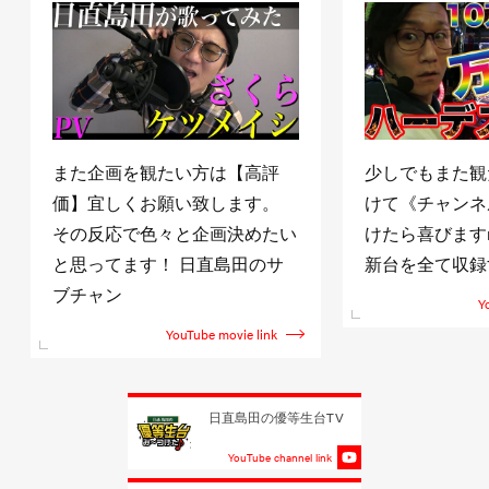
また企画を観たい方は【高評
少しでもまた観
価】宜しくお願い致します。
けて《チャンネ
その反応で色々と企画決めたい
けたら喜びますm(
と思ってます！ 日直島田のサ
新台を全て収録
ブチャン
Y
YouTube movie link
日直島田の優等生台TV
YouTube channel link