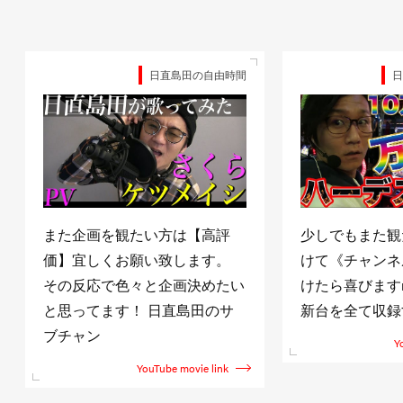
日直島田の自由時間
日
また企画を観たい方は【高評
少しでもまた観
価】宜しくお願い致します。
けて《チャンネ
その反応で色々と企画決めたい
けたら喜びますm(
と思ってます！ 日直島田のサ
新台を全て収録
ブチャン
Y
YouTube movie link