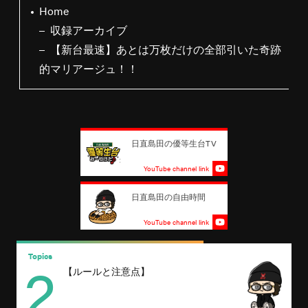
Home
収録アーカイブ
【新台最速】あとは万枚だけの全部引いた奇跡
的マリアージュ！！
日直島田の優等生台TV
YouTube channel link
日直島田の自由時間
YouTube channel link
2
Topics
T
【ルールと注意点】