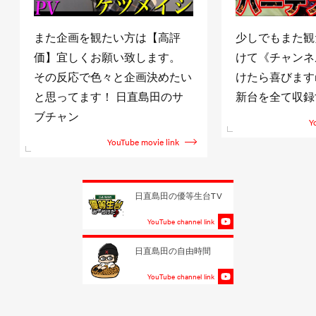
また企画を観たい方は【高評
少しでもまた観
価】宜しくお願い致します。
けて《チャンネ
その反応で色々と企画決めたい
けたら喜びますm(
と思ってます！ 日直島田のサ
新台を全て収録
ブチャン
Y
YouTube movie link
日直島田の優等生台TV
YouTube channel link
日直島田の自由時間
YouTube channel link