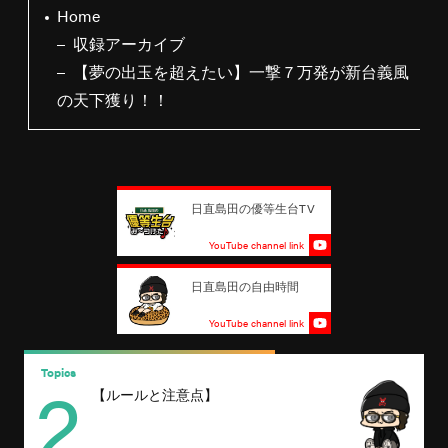
Home
収録アーカイブ
【夢の出玉を超えたい】一撃７万発が新台義風
の天下獲り！！
日直島田の優等生台TV
YouTube channel link
日直島田の自由時間
YouTube channel link
2
Topics
T
【ルールと注意点】