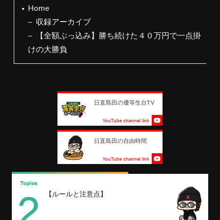
Home
収録アーカイブ
【全額ぶっ込み】勝ち続けた４０万円で一点掛
けの大勝負
日直島田の優等生台TV
YouTube channel link
日直島田の自由時間
YouTube channel link
2
Topics
T
【ルールと注意点】