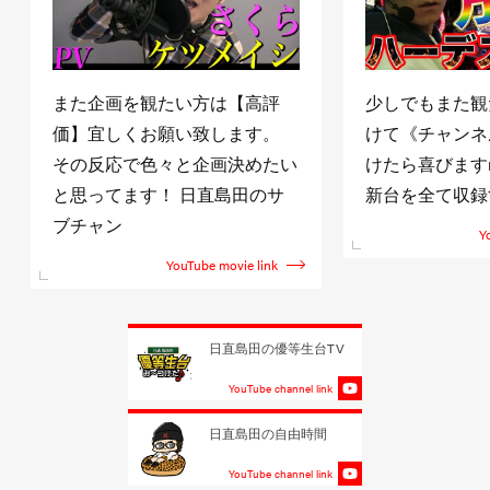
また企画を観たい方は【高評
少しでもまた観
価】宜しくお願い致します。
けて《チャンネ
その反応で色々と企画決めたい
けたら喜びますm(
と思ってます！ 日直島田のサ
新台を全て収録
ブチャン
Y
YouTube movie link
日直島田の優等生台TV
YouTube channel link
日直島田の自由時間
YouTube channel link