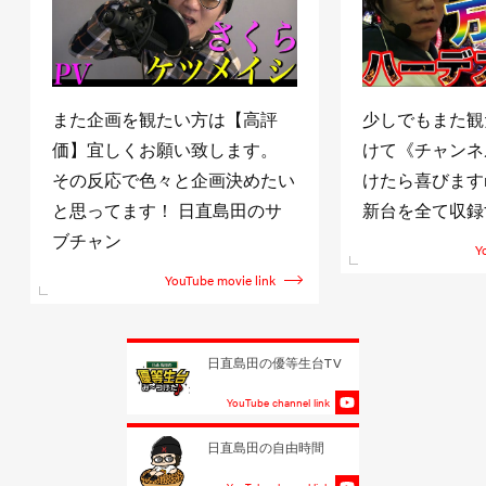
また企画を観たい方は【高評
少しでもまた観
価】宜しくお願い致します。
けて《チャンネ
その反応で色々と企画決めたい
けたら喜びますm(
と思ってます！ 日直島田のサ
新台を全て収録
ブチャン
Y
YouTube movie link
日直島田の優等生台TV
YouTube channel link
日直島田の自由時間