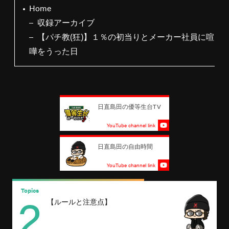
Home
収録アーカイブ
【パチ教(狂)】１％の初当りとメーカー社員に喧
嘩をうった日
日直島田の優等生台TV
YouTube channel link
日直島田の自由時間
YouTube channel link
2
Topics
T
【ルールと注意点】