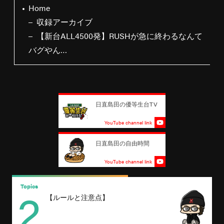
Home
収録アーカイブ
【新台ALL4500発】RUSHが急に終わるなんて
バグやん…
日直島田の優等生台TV
YouTube channel link
日直島田の自由時間
YouTube channel link
2
Topics
T
【ルールと注意点】