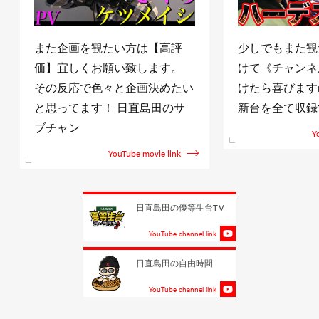
また企画を観たい方は【高評
少しでもまた観
価】宜しくお願い致します。
けて《チャンネ
その反応で色々と企画決めたい
けたら喜びますm(
と思ってます！ 日直島田のサ
新台を全て収録
ブチャン
Y
YouTube movie link
日直島田の優等生台TV
YouTube channel link
日直島田の自由時間
YouTube channel link