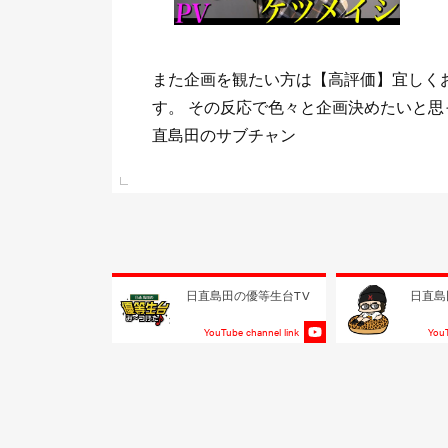
ま
少しでもまた観たいと思って頂けて《チ
 日
して頂けたら喜びますm(_ _)m 目標は
る事！！
e link
日直島田の優等生台TV
日直島
YouTube channel link
YouT