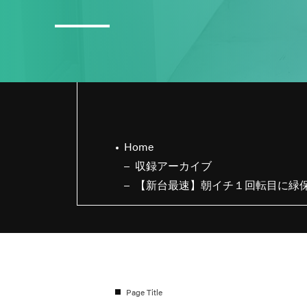
3
日直島田の8月スケジュール
Home
収録アーカイブ
【新台最速】朝イチ１回転目に緑