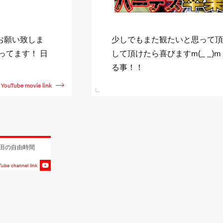
ャンネル登録》
↓日直島田収録スケジュール↓ http:
新台を全て収録す
shimada.com また僅かに
YouTube movie link
田の自由時間
ube channel link