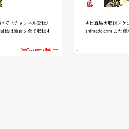
//niccyoku-
また企画を観たい方
でも観たいと思って頂け
す。 その反応で色々
直島田のサブチャン
YouTube movie link