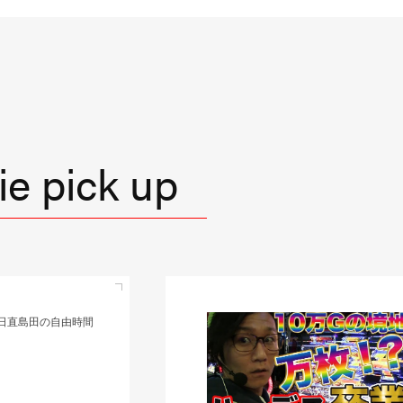
e pick up
直島田の優等生台TV