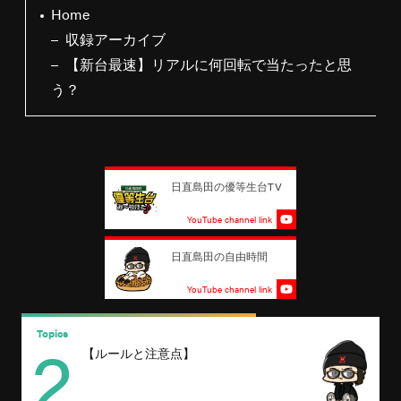
Home
収録アーカイブ
【新台最速】リアルに何回転で当たったと思
う？
日直島田の優等生台TV
YouTube channel link
日直島田の自由時間
YouTube channel link
2
Topics
T
【ルールと注意点】