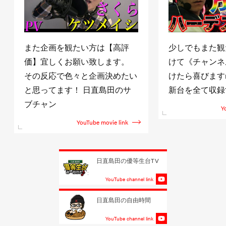
また企画を観たい方は【高評
少しでもまた観
価】宜しくお願い致します。
けて《チャンネ
その反応で色々と企画決めたい
けたら喜びますm(
と思ってます！ 日直島田のサ
新台を全て収録
ブチャン
Y
YouTube movie link
日直島田の優等生台TV
YouTube channel link
日直島田の自由時間
YouTube channel link