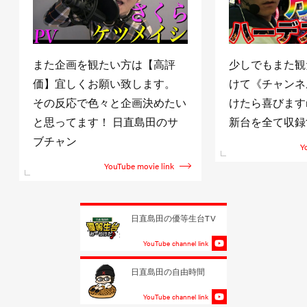
また企画を観たい方は【高評
少しでもまた観
価】宜しくお願い致します。
けて《チャンネ
その反応で色々と企画決めたい
けたら喜びますm(
と思ってます！ 日直島田のサ
新台を全て収録
ブチャン
Y
YouTube movie link
日直島田の優等生台TV
YouTube channel link
日直島田の自由時間
YouTube channel link