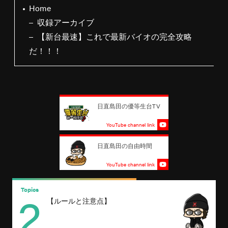
Home
収録アーカイブ
【新台最速】これで最新バイオの完全攻略
だ！！！
日直島田の優等生台TV
YouTube channel link
日直島田の自由時間
YouTube channel link
2
Topics
T
【ルールと注意点】