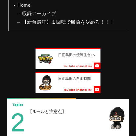
Home
収録アーカイブ
【新台最狂】１回転で勝負を決めろ！！！
日直島田の優等生台TV
YouTube channel link
日直島田の自由時間
YouTube channel link
2
Topics
T
【ルールと注意点】