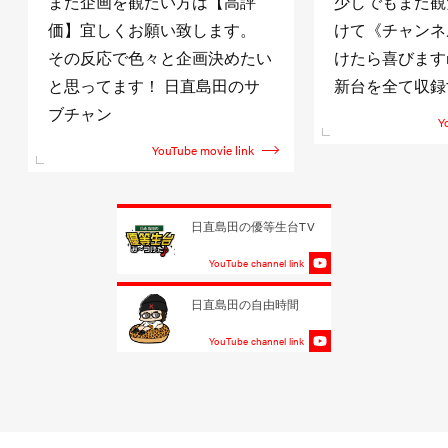
また企画を観たい方は【高評
少しでもまた観
価】宜しくお願い致します。
けて《チャンネ
その反応で色々と企画決めたい
けたら喜びますm(
と思ってます！ 日直島田のサ
新台を全て収録
ブチャン
Y
YouTube movie link
日直島田の優等生台TV
YouTube channel link
日直島田の自由時間
YouTube channel link