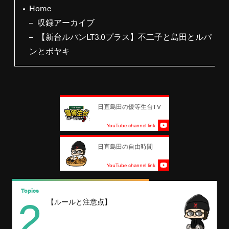
Home
収録アーカイブ
【新台ルパンLT3.0プラス】不二子と島田とルパ
ンとボヤキ
日直島田の優等生台TV
YouTube channel link
日直島田の自由時間
YouTube channel link
2
Topics
T
【ルールと注意点】