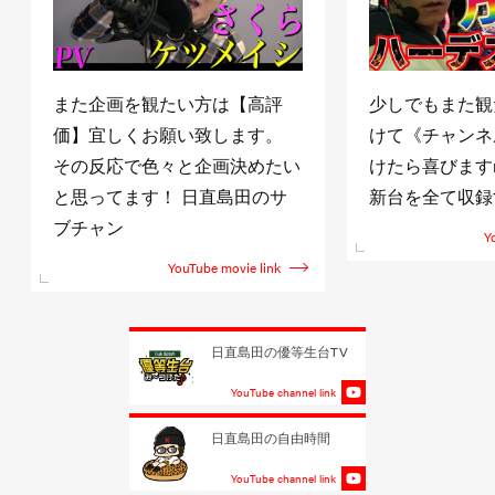
また企画を観たい方は【高評
少しでもまた観
価】宜しくお願い致します。
けて《チャンネ
その反応で色々と企画決めたい
けたら喜びますm(
と思ってます！ 日直島田のサ
新台を全て収録
ブチャン
Y
YouTube movie link
日直島田の優等生台TV
YouTube channel link
日直島田の自由時間
YouTube channel link